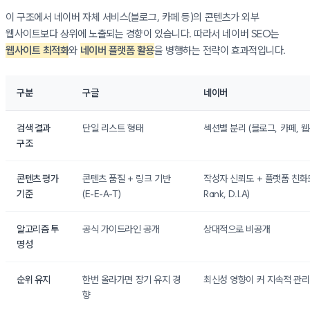
이 구조에서 네이버 자체 서비스(블로그, 카페 등)의 콘텐츠가 외부
웹사이트보다 상위에 노출되는 경향이 있습니다. 따라서 네이버 SEO는
웹사이트 최적화
와
네이버 플랫폼 활용
을 병행하는 전략이 효과적입니다.
구분
구글
네이버
검색 결과
단일 리스트 형태
섹션별 분리 (블로그, 카페, 웹
구조
콘텐츠 평가
콘텐츠 품질 + 링크 기반
작성자 신뢰도 + 플랫폼 친화도
기준
(E-E-A-T)
Rank, D.I.A)
알고리즘 투
공식 가이드라인 공개
상대적으로 비공개
명성
순위 유지
한번 올라가면 장기 유지 경
최신성 영향이 커 지속적 관리
향