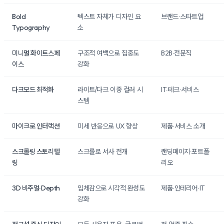
Bold
텍스트 자체가 디자인 요
브랜드·스타트업
Typography
소
미니멀 화이트스페
구조적 여백으로 집중도
B2B·전문직
이스
강화
다크모드 최적화
라이트/다크 이중 컬러 시
IT·테크·서비스
스템
마이크로 인터랙션
미세 반응으로 UX 향상
제품·서비스 소개
스크롤링 스토리텔
스크롤로 서사 전개
랜딩페이지·포트폴
링
리오
3D 비주얼·Depth
입체감으로 시각적 완성도
제품·인테리어·IT
강화