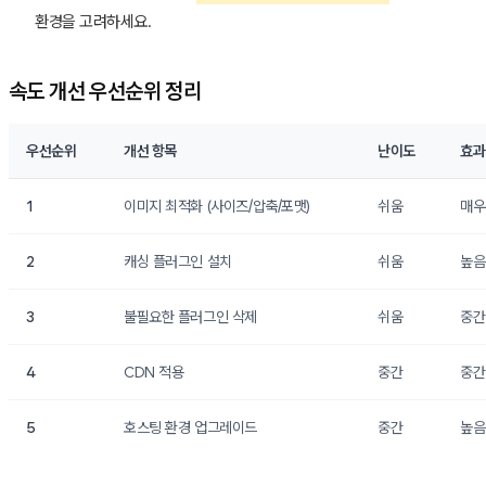
환경을 고려하세요.
속도 개선 우선순위 정리
우선순위
개선 항목
난이도
효과
1
이미지 최적화 (사이즈/압축/포맷)
쉬움
매우
2
캐싱 플러그인 설치
쉬움
높음
3
불필요한 플러그인 삭제
쉬움
중간
4
CDN 적용
중간
중간
5
호스팅 환경 업그레이드
중간
높음